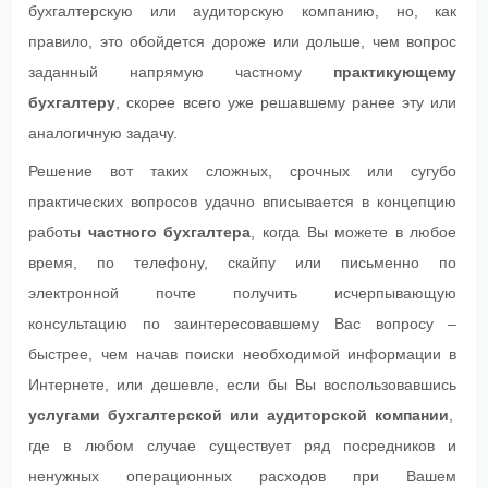
Регистрация фирм
бухгалтерскую или аудиторскую компанию, но, как
правило, это обойдется дороже или дольше, чем вопрос
Электронная отчетность
заданный напрямую частному
практикующему
бухгалтеру
, скорее всего уже решавшему ранее эту или
ЦЕНЫ
аналогичную задачу.
ГАРАНТИИ
Решение вот таких сложных, срочных или сугубо
практических вопросов удачно вписывается в концепцию
КОНТАКТЫ
работы
частного бухгалтера
, когда Вы можете в любое
время, по телефону, скайпу или письменно по
СТАТЬИ
электронной почте получить исчерпывающую
FAQ
консультацию по заинтересовавшему Вас вопросу –
быстрее, чем начав поиски необходимой информации в
Интернете, или дешевле, если бы Вы воспользовавшись
услугами бухгалтерской или аудиторской компании
,
где в любом случае существует ряд посредников и
ненужных операционных расходов при Вашем