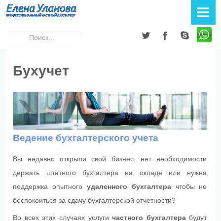
ЕЛЕНА УЛАНОВА
Образование
Искать...
Опыт работы
Бухучет
Принципы работы
Схема взаимодействия
УСЛУГИ
Ведение бухгалтерского учета
Бухучет
Вы недавно открыли свой бизнес, нет необходимости
держать штатного бухгалтера на окладе или нужна
Консультации
поддержка опытного
удаленного бухгалтера
чтобы не
Обучение
беспокоиться за сдачу бухгалтерской отчетности?
Во всех этих случаях услуги
частного бухгалтера
будут