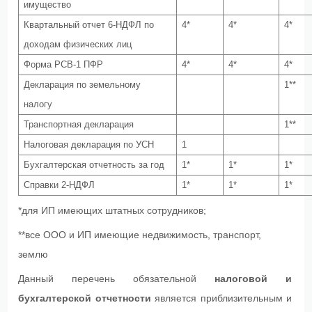
имущество
Квартальный отчет 6-НДФЛ по
4*
4*
4*
доходам физических лиц
Форма РСВ-1 ПФР
4*
4*
4*
Декларация по земельному
1**
налогу
Транспортная декларация
1**
Налоговая декларация по УСН
1
Бухгалтерская отчетность за год
1*
1*
1*
Справки 2-НДФЛ
1*
1*
1*
*для ИП имеющих штатных сотрудников;
**все ООО и ИП имеющие недвижимость, транспорт,
землю
Данный перечень обязательной
налоговой и
бухгалтерской отчетности
является приблизительным и