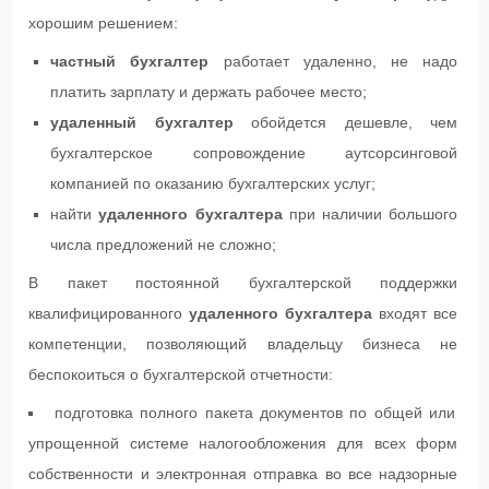
Регистрация фирм
хорошим решением:
Электронная отчетность
частный бухгалтер
работает удаленно, не надо
платить зарплату и держать рабочее место;
ЦЕНЫ
удаленный бухгалтер
обойдется дешевле, чем
бухгалтерское сопровождение аутсорсинговой
ГАРАНТИИ
компанией по оказанию бухгалтерских услуг;
КОНТАКТЫ
найти
удаленного бухгалтера
при наличии большого
числа предложений не сложно;
СТАТЬИ
В пакет постоянной бухгалтерской поддержки
квалифицированного
удаленного бухгалтера
входят все
FAQ
компетенции, позволяющий владельцу бизнеса не
беспокоиться о бухгалтерской отчетности:
подготовка полного пакета документов по общей или
упрощенной системе налогообложения для всех форм
собственности и электронная отправка во все надзорные